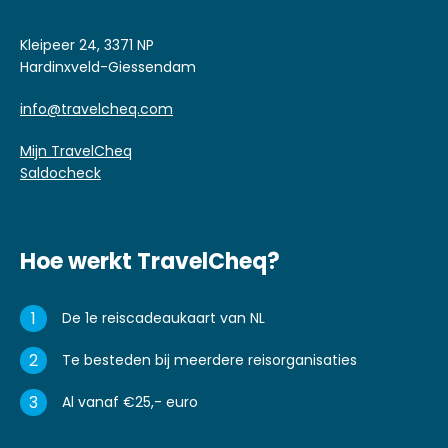
Kleipeer 24, 3371 NP
Hardinxveld-Giessendam
info@travelcheq.com
Mijn TravelCheq
Saldocheck
Hoe werkt TravelCheq?
1
De 1e reiscadeaukaart van NL
2
Te besteden bij meerdere reisorganisaties
3
Al vanaf €25,- euro