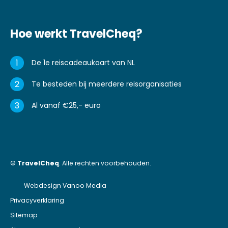
Hoe werkt TravelCheq?
1
De 1e reiscadeaukaart van NL
2
Te besteden bij meerdere reisorganisaties
3
Al vanaf €25,- euro
©
TravelCheq
. Alle rechten voorbehouden.
Webdesign Vanoo Media
Privacyverklaring
Sitemap