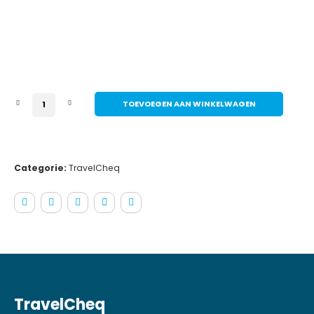
TravelCheq - Particulier aantal
TOEVOEGEN AAN WINKELWAGEN
Categorie:
TravelCheq
TravelCheq